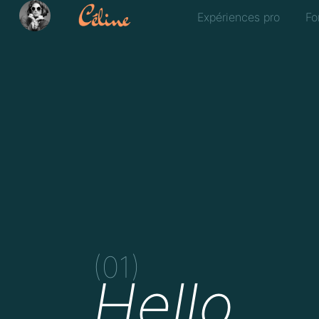
Expériences pro
Fo
(01)
Hello,