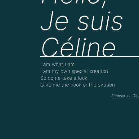
Je suis
Céline
I am what I am
I am my own special creation
So come take a look
Give me the hook or the ovation
Chanson de Glor